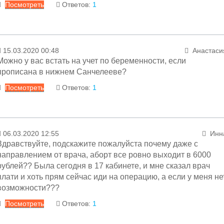
Посмотреть
Ответов:
1
звоните по телефону 79 02 39.
С уважением
Ответ
Заместитель главного врача гинекологических отделени
Алексей Иванович Вершини
15.03.2020 00:48
Анастаси
24.03.2020 16:16
Менеджер раздел
Можно у вас встать на учет по беременности, если
Уважаемая Инна! Любой. В настоящее врем
прописана в нижнем Санчелееве?
госпитализации только экстренный, на мед.аборт н
Посмотреть
Ответов:
1
принимаем.
С уважением
Ответ
Заместитель главного врача гинекологических отделени
Алексей Иванович Вершини
06.03.2020 12:55
Инн
19.03.2020 11:27
Менеджер раздел
Здравствуйте, подскажите пожалуйста почему даже с
Уважаемая Анастасия! Подробную информаци
направлением от врача, аборт все ровно выходит в 6000
уточняйте по телефону: 79 00 20.
рублей?? Была сегодня в 17 кабинете, и мне сказал врач
плати и хоть прям сейчас иди на операцию, а если у меня не
С уважением
возможности???
Заместитель главного врача по акушерству и родовспоможени
Посмотреть
Ответов:
1
Ирина Всеволодовна Лаптев