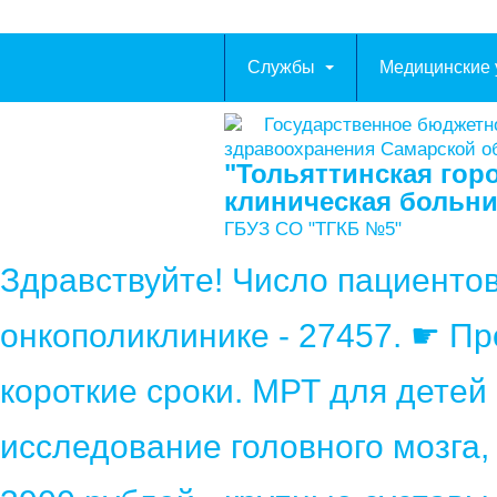
Службы
Медицинские 
Государственное бюджетн
здравоохранения Самарской о
"Тольяттинская гор
клиническая больн
ГБУЗ СО "ТГКБ №5"
Здравствуйте! Число пациенто
онкополиклинике - 27457. ☛ П
короткие сроки. МРТ для детей
исследование головного мозга,