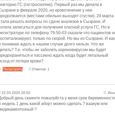
до особого распоряжения Министерств
повторно ГС (гистроскопию). Первый раз мы делала в
здравоохранения.
Приём пациентов происходит п
Сызрани в феврале 2020, но кровотечение у нее
скорой.
продолжается (местами обильно выходят сгустки). 24 марта
стала решать вопросы по сдачи анализов в Сызрани. И
С уважением, менеджер сервиса "вопрос-отве
хотела записаться для получения платной услуги ГС. Но в
регистратуре по телефону 79-50-03 сказали что пациентов н
госпитализируют, только по скорой. Но мы из Сызрани. И как
я понимаю ждать в нашем случае долго нельзя. Что же
делать? Т.е. чтобы не заболеть короновирусом мы будет
предохраняться и пассивно ждать когда будет летальный
исход от потери крови?
Посмотреть
Ответов:
1
Ответ
22.03.2020 20:02
Инн
24.03.2020 16:55
Менеджер раздел
Добрый день скажите пожалуйста у меня срок беременност
Уважаемая Елена! Вас госпитализируют в срок. Ва
5 недель 1 день какой аборт можно сделать ? ваакум или
необходимо обратиться в больницу в сро
медикаментозный ?
госпитализации. Если вдруг будут сложности