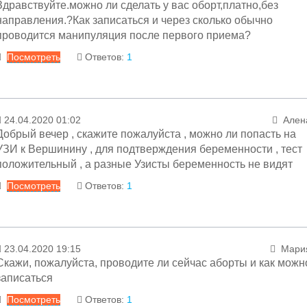
Здравствуйте.можно ли сделать у вас оборт,платно,без
Гинекология
Городской СПИД центр
направления.?Как записаться и через сколько обычно
Детство
проводится манипуляция после первого приема?
Инфекционные отделения
Посмотреть
Ответов:
1
Лечебно-диагностические отделения
Общие вопросы
Онкология
Ответ
Отделение медицинской реабилитации детей дошкольного
возраста "Лесной голосок"
24.04.2020 01:02
Ален
Платные услуги
07.05.2020 14:04
Менеджер раздел
Добрый вечер , скажите пожалуйста , можно ли попасть на
Терапевтические отделения
Уважаемая Екатерина! Запись хирургический корпус
УЗИ к Вершинину , для подтверждения беременности , тест
Терапия
1 этаж 17 каб к 8:30 в рабочие дни. Зав ГО№ 
положительный , а разные Узисты беременность не видят
Хирургические отделения
Вершинин Иван Алексеевич.
Посмотреть
Ответов:
1
С уважением
Заместитель главного врача гинекологических отделени
Ответ
Алексей Иванович Вершини
23.04.2020 19:15
Мари
27.04.2020 18:45
Менеджер раздел
Скажи, пожалуйста, проводите ли сейчас аборты и как можн
Уважаемая Алена! В настоящий момен
записаться
принимаются только экстренные пациенты. Ва
Посмотреть
Ответов:
1
рекомендовано повторить УЗИ через 7 дней.