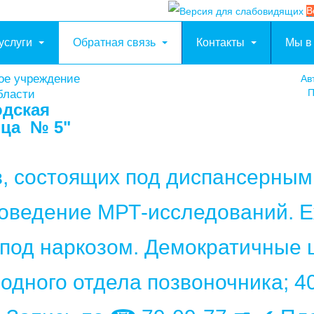
В
услуги
Обратная связь
Контакты
Мы в
ое учреждение
Ав
П
бласти
одская
ица № 5"
в, состоящих под диспансерны
роведение МРТ-исследований. Е
 под наркозом. Демократичные ц
 одного отдела позвоночника; 4