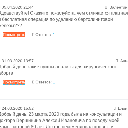
05.04.2020 21:44
Валентин
14.04.2020 13:00
Менеджер раздел
Здравствуйте! Скажите пожалуйста, чем отличается платна
Уважаемая Наталья! Осуществляется, запись ведё
и бесплатная операция по удалению бартолинитовой
заведующий ГО№ 4, 1 этаж 17 каб, 8:30. те
железы???
ординаторской 79-01-22.
Посмотреть
Ответов:
1
С уважением
Заместитель главного врача гинекологических отделени
Ответ
Алексей Иванович Вершини
31.03.2020 13:57
Анн
06.04.2020 16:58
Менеджер раздел
Добрый день какие нужны анализы для хирургического
Уважаемая Валентина! Ничем. За счёт ОМ
аборта
операция проводится по направлению из поликлиники
Посмотреть
Ответов:
1
с обследованием, в порядке очерёдности. За счё
средств граждан операция проводится вне очереди.
Ответ
С уважением
Заместитель главного врача гинекологических отделени
24.03.2020 15:52
Елен
31.03.2020 20:16
Алексей Иванович Вершини
Менеджер раздел
Добрый день. 23 марта 2020 года была на консультации и
Уважаемая Анна!
В связи с объявленным карантино
доктора Вершинина Алексей Ивановича по поводу моей
все плановые операции и госпитализации отменен
мамы, которой 80 лет. Доктор рекомендовал провести