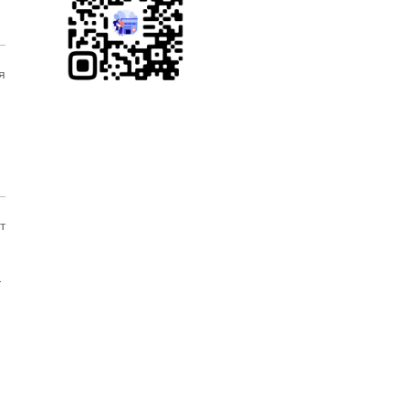
,
й
н
я
а
7
н
,
й
н
т
а
е
в
т
,
й
н