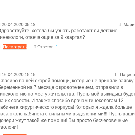
С уважением
Ответ
Заместитель главного врача гинекологических отделени
Алексей Иванович Вершини
20.04.2020 05:19
Мари
27.04.2020 18:47
Менеджер раздел
Здравствуйте, хотела бы узнать работают ли детские
Уважаемая Мария! Хирургический корпус, 1 этаж, 1
гинекологи, отвечающие за 9 квартал?
каб, 8:30 принимает зав.ГО№ 4 Вершинин Ива
Посмотреть
Ответов:
1
Алексеевич, он записывает.
С уважением
Ответ
Заместитель главного врача гинекологических отделени
Алексей Иванович Вершини
16.04.2020 18:15
Пациен
21.04.2020 13:20
Менеджер раздел
Спасибо вашей скорой помощи, которые не приняли заявку
Уважаемая Мария! В настоящее время Детско
беременной на 7 месяце с кровотечением, отправили в
гинекологическое отделение принимает пациенто
гинекологию по месту жительства. Пусть мой выкидыш буде
только в экстренном порядке со всего города.
на их совести. И так же спасибо врачам гинекологам 12
кабинета хирургического корпуса! Которых я ждала больше
С уважением
часа около кабинета с сильными выделениями!!! Пусть ваши
Заместитель главного врача гинекологических отделени
дочери ждут такой же помощи! Вы просто бесчеловечные
Алексей Иванович Вершини
сволочи!