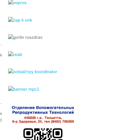
а
а
,
4
,
й
н
я
а
о
т
м