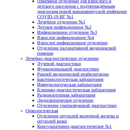
Приёмное отделение для взрослого и
детского населения с подтверждённым
диагнозом новой коронавирусной инфекции
COVID-19 ИГ №1
Лечебное отделение №1
Детское инфекционное №2
Инфекционное отделение №3
Взрослое инфекционное №4
Взрослое инфекционное отделение
Отделение паллиативной медицинской
помощи
Лечебно-диагностическое отделение
Лучевой диагностики
Функциональной диагностики
Ранней медицинской реабилитации
Бактериологическая лаборатория
Иммунологическая лаборатория
Клинико-диагностическая лаборатория
Радиоизотопная лаборатория
Эндоскопическое отделение
Отделение ультразвуковой диагностики
Онкологическая
Отделение опухолей молочной железы и
опухолей кожи
Консультативно-диагностическое №1