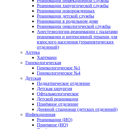
Реанимации инфекционной службы
Реанимации хирургической службы
Реанимации новорожденных
Реанимации детской службы
Реанимации в родильном доме
Реанимации онкологической службы
Анестезиологии-реанимации с палатами
реанимации и интенсивной терапии для
взрослого населения (терапевтических
отделений)
Аптека
Хартманн
Гинекологическая
Гинекологическое №1
Гинекологическое №4
Детская
Педиатрическое отделение
Детская хирургия
Офтальмологическое
Детской реанимации
Приёмное отделение
Дневной стационар (детских отделений)
Инфекционная
Реанимации (ИО)
Приемное (ИО)