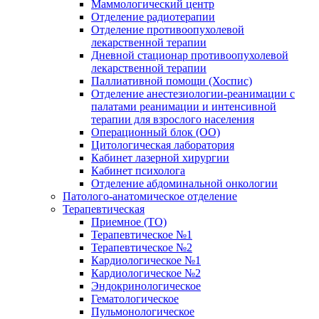
Маммологический центр
Отделение радиотерапии
Отделение противоопухолевой
лекарственной терапии
Дневной стационар противоопухолевой
лекарственной терапии
Паллиативной помощи (Хоспис)
Отделение анестезиологии-реанимации с
палатами реанимации и интенсивной
терапии для взрослого населения
Операционный блок (ОО)
Цитологическая лаборатория
Кабинет лазерной хирургии
Кабинет психолога
Отделение абдоминальной онкологии
Патолого-анатомическое отделение
Терапевтическая
Приемное (ТО)
Терапевтическое №1
Терапевтическое №2
Кардиологическое №1
Кардиологическое №2
Эндокринологическое
Гематологическое
Пульмонологическое