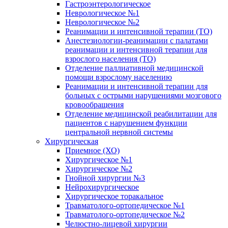
Гастроэнтерологическое
Неврологическое №1
Неврологическое №2
Реанимации и интенсивной терапии (ТО)
Анестезиологии-реанимации с палатами
реанимации и интенсивной терапии для
взрослого населения (ТО)
Отделение паллиативной медицинской
помощи взрослому населению
Реанимации и интенсивной терапии для
больных с острыми нарушениями мозгового
кровообращения
Отделение медицинской реабилитации для
пациентов с нарушением функции
центральной нервной системы
Хирургическая
Приемное (ХО)
Хирургическое №1
Хирургическое №2
Гнойной хирургии №3
Нейрохирургическое
Хирургическое торакальное
Травматолого-ортопедическое №1
Травматолого-ортопедическое №2
Челюстно-лицевой хирургии