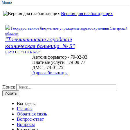
Меню
Службы
Версия для слабовидящих
Медицинские услуги
Обратная связь
Контакты
Государственное бюджетное учреждение здравоохранения Самарской
Мы в соцсетях
области
"Тольяттинская городская
клиническая больница № 5"
ГБУЗ СО "ТГКБ №5"
Автоинформатор - 79-02-03
Платные услуги - 79-09-77
ДМС - 79-01-25
Адреса больницы
Поиск
Искать
Вы здесь:
Главная
Обратная связь
Вопрос-ответ
Вопросы
Категории