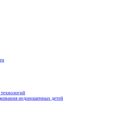
ти
 технологий
живания недоношенных детей