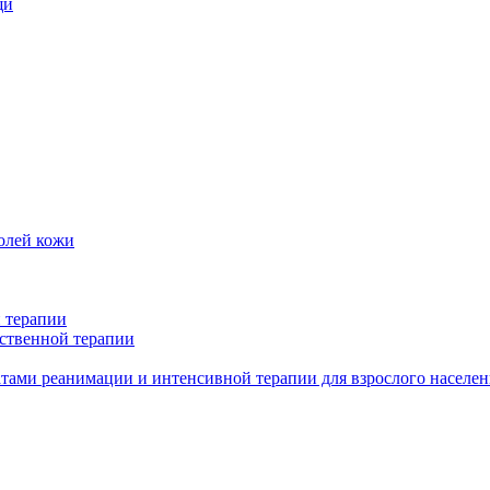
щи
олей кожи
 терапии
ственной терапии
тами реанимации и интенсивной терапии для взрослого населен