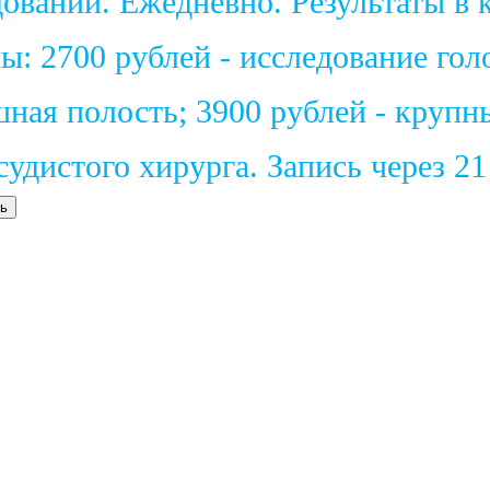
ваний. Ежедневно. Результаты в к
: 2700 рублей - исследование голо
шная полость; 3900 рублей - крупн
удистого хирурга. Запись через 2
ь