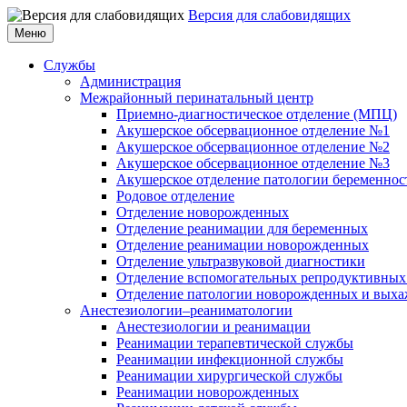
Версия для слабовидящих
Меню
Службы
Администрация
Межрайонный перинатальный центр
Приемно-диагностическое отделение (МПЦ)
Акушерское обсервационное отделение №1
Акушерское обсервационное отделение №2
Акушерское обсервационное отделение №3
Акушерское отделение патологии беременнос
Родовое отделение
Отделение новорожденных
Отделение реанимации для беременных
Отделение реанимации новорожденных
Отделение ультразвуковой диагностики
Отделение вспомогательных репродуктивных
Отделение патологии новорожденных и выха
Анестезиологии–реаниматологии
Анестезиологии и реанимации
Реанимации терапевтической службы
Реанимации инфекционной службы
Реанимации хирургической службы
Реанимации новорожденных