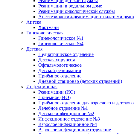
Реанимации детской службы
Реанимации в родильном доме
Реанимации онкологической службы
Анестезиологии-реанимации с палатами реани
Аптека
Хартманн
Гинекологическая
Гинекологическое №1
Гинекологическое №4
Детская
Педиатрическое отделение
Детская хирургия
Офтальмологическое
Детской реанимации
Приёмное отделение
Дневной стационар (детских отделений)
Инфекционная
Реанимации (ИО)
Приемное (ИО)
Приёмное отделение для взрослого и детско
Лечебное отделение №1
Детское инфекционное №2
Инфекционное отделение №3
Взрослое инфекционное №4
Взрослое инфекционное отделение