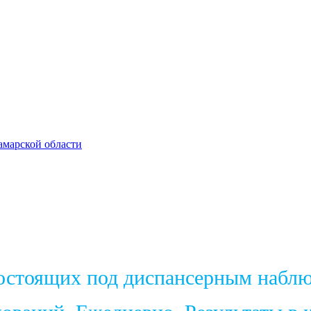
амарской области
состоящих под диспансерным набл