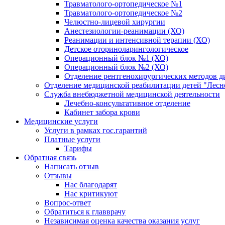
Травматолого-ортопедическое №1
Травматолого-ортопедическое №2
Челюстно-лицевой хирургии
Анестезиологии-реанимации (ХО)
Реанимации и интенсивной терапии (ХО)
Детское оториноларингологическое
Операционный блок №1 (ХО)
Операционный блок №2 (ХО)
Отделение рентгенохирургических методов д
Отделение медицинской реабилитации детей "Лесн
Служба внебюджетной медицинской деятельности
Лечебно-консультативное отделение
Кабинет забора крови
Медицинские услуги
Услуги в рамках гос.гарантий
Платные услуги
Тарифы
Обратная связь
Написать отзыв
Отзывы
Нас благодарят
Нас критикуют
Вопрос-ответ
Обратиться к главврачу
Независимая оценка качества оказания услуг