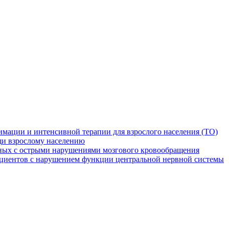
мации и интенсивной терапии для взрослого населения (ТО)
и взрослому населению
ных с острыми нарушениями мозгового кровообращения
ациентов с нарушением функции центральной нервной системы