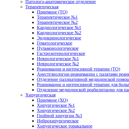
Патолого-анатомическое отделение
Терапевтическая
Приемное (ТО)
Терапевтическое №1
Терапевтическое №2
Кардиологическое №1
Кардиологическое №2
Эндокринологическое
Гематологическое
Пульмонологическое
Гастроэнтерологическое
Неврологическое №1
Неврологическое №2
Реанимации и интенсивной терапии (ТО)
Анестезиологии-реанимации с палатами реани
Отделение паллиативной медицинской помощ
Реанимации и интенсивной терапии для боль
Отделение медицинской реабилитации для п
Хирургическая
Приемное (ХО)
Хирургическое №1
Хирургическое №2
Гнойной хирургии №3
Нейрохирургическое
Хирургическое торакальное