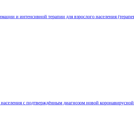
мации и интенсивной терапии для взрослого населения (терапе
го населения с подтверждённым диагнозом новой коронавирус