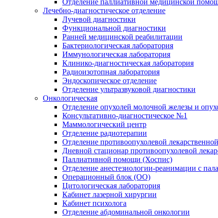
Отделение паллиативной медицинской помо
Лечебно-диагностическое отделение
Лучевой диагностики
Функциональной диагностики
Ранней медицинской реабилитации
Бактериологическая лаборатория
Иммунологическая лаборатория
Клинико-диагностическая лаборатория
Радиоизотопная лаборатория
Эндоскопическое отделение
Отделение ультразвуковой диагностики
Онкологическая
Отделение опухолей молочной железы и опух
Консультативно-диагностическое №1
Маммологический центр
Отделение радиотерапии
Отделение противоопухолевой лекарственной
Дневной стационар противоопухолевой лекар
Паллиативной помощи (Хоспис)
Отделение анестезиологии-реанимации с пала
Операционный блок (ОО)
Цитологическая лаборатория
Кабинет лазерной хирургии
Кабинет психолога
Отделение абдоминальной онкологии