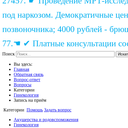
27457. ☛ Проведение МРТ-исследо
под наркозом. Демократичные цены
позвоночника; 4000 рублей - брю
77.☚ ✔ Платные консультации сос
Поиск
Искат
Вы здесь:
Главная
Обратная связь
Вопрос-ответ
Вопросы
Категории
Гинекология
Запись на приём
Категории
Помощь
Задать вопрос
Акушерства и родовспоможения
Гинекология