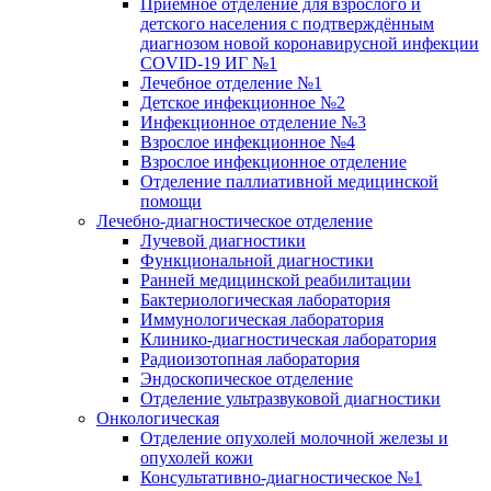
Приёмное отделение для взрослого и
детского населения с подтверждённым
диагнозом новой коронавирусной инфекции
COVID-19 ИГ №1
Лечебное отделение №1
Детское инфекционное №2
Инфекционное отделение №3
Взрослое инфекционное №4
Взрослое инфекционное отделение
Отделение паллиативной медицинской
помощи
Лечебно-диагностическое отделение
Лучевой диагностики
Функциональной диагностики
Ранней медицинской реабилитации
Бактериологическая лаборатория
Иммунологическая лаборатория
Клинико-диагностическая лаборатория
Радиоизотопная лаборатория
Эндоскопическое отделение
Отделение ультразвуковой диагностики
Онкологическая
Отделение опухолей молочной железы и
опухолей кожи
Консультативно-диагностическое №1