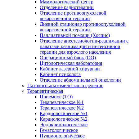
Маммологический центр
Отделение радиотерапии
Отделение противоопухолевой
лекарственной терапии
Дневной стационар противоопухолевой
лекарственной терапии
Паллиативной помощи (Хоспис)
Отделение анестезиологии-реанимации с
палатами реанимации и интенсивной
терапии для взрослого населения
Операционный блок (ОО)
Цитологическая лаборатория
Кабинет лазерной хирургии
Кабинет психолога
Отделение абдоминальной онкологии
Патолого-анатомическое отделение
Терапевтическая
Приемное (ТО)
Терапевтическое №1
Терапевтическое №2
Кардиологическое №1
Кардиологическое №2
Эндокринологическое
Гематологическое
Пульмонологическое