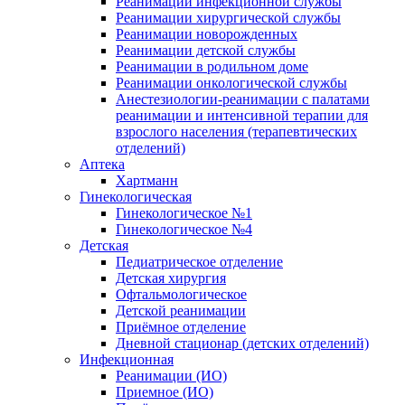
Реанимации инфекционной службы
Реанимации хирургической службы
Реанимации новорожденных
Реанимации детской службы
Реанимации в родильном доме
Реанимации онкологической службы
Анестезиологии-реанимации с палатами
реанимации и интенсивной терапии для
взрослого населения (терапевтических
отделений)
Аптека
Хартманн
Гинекологическая
Гинекологическое №1
Гинекологическое №4
Детская
Педиатрическое отделение
Детская хирургия
Офтальмологическое
Детской реанимации
Приёмное отделение
Дневной стационар (детских отделений)
Инфекционная
Реанимации (ИО)
Приемное (ИО)