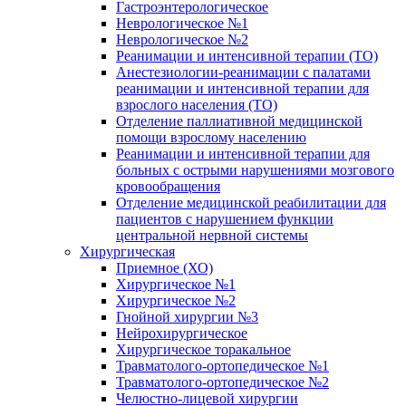
Гастроэнтерологическое
Неврологическое №1
Неврологическое №2
Реанимации и интенсивной терапии (ТО)
Анестезиологии-реанимации с палатами
реанимации и интенсивной терапии для
взрослого населения (ТО)
Отделение паллиативной медицинской
помощи взрослому населению
Реанимации и интенсивной терапии для
больных с острыми нарушениями мозгового
кровообращения
Отделение медицинской реабилитации для
пациентов с нарушением функции
центральной нервной системы
Хирургическая
Приемное (ХО)
Хирургическое №1
Хирургическое №2
Гнойной хирургии №3
Нейрохирургическое
Хирургическое торакальное
Травматолого-ортопедическое №1
Травматолого-ортопедическое №2
Челюстно-лицевой хирургии