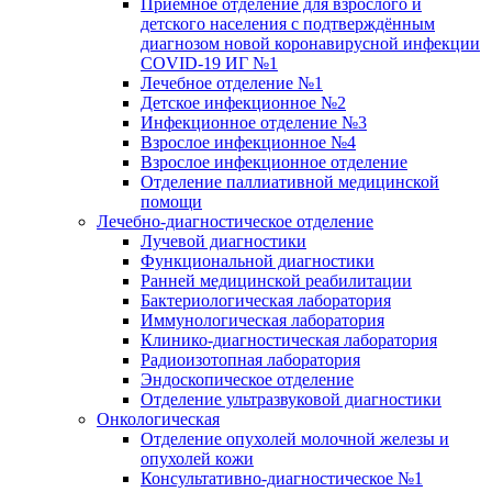
Приёмное отделение для взрослого и
детского населения с подтверждённым
диагнозом новой коронавирусной инфекции
COVID-19 ИГ №1
Лечебное отделение №1
Детское инфекционное №2
Инфекционное отделение №3
Взрослое инфекционное №4
Взрослое инфекционное отделение
Отделение паллиативной медицинской
помощи
Лечебно-диагностическое отделение
Лучевой диагностики
Функциональной диагностики
Ранней медицинской реабилитации
Бактериологическая лаборатория
Иммунологическая лаборатория
Клинико-диагностическая лаборатория
Радиоизотопная лаборатория
Эндоскопическое отделение
Отделение ультразвуковой диагностики
Онкологическая
Отделение опухолей молочной железы и
опухолей кожи
Консультативно-диагностическое №1