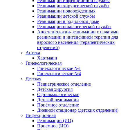
Реанимации инфекционной службы
Реанимации хирургической службы
Реанимации новорожденных
Реанимации детской службы
Реанимации в родильном доме
Реанимации онкологической службы
Анестезиологии-реанимации с палатами
реанимации и интенсивной терапии для
взрослого населения (терапевтических
отделений)
Аптека
Хартманн
Гинекологическая
Гинекологическое №1
Гинекологическое №4
Детская
Педиатрическое отделение
Детская хирургия
Офтальмологическое
Детской реанимации
Приёмное отделение
Дневной стационар (детских отделений)
Инфекционная
Реанимации (ИО)
Приемное (ИО)