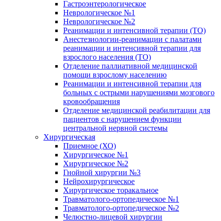
Гастроэнтерологическое
Неврологическое №1
Неврологическое №2
Реанимации и интенсивной терапии (ТО)
Анестезиологии-реанимации с палатами
реанимации и интенсивной терапии для
взрослого населения (ТО)
Отделение паллиативной медицинской
помощи взрослому населению
Реанимации и интенсивной терапии для
больных с острыми нарушениями мозгового
кровообращения
Отделение медицинской реабилитации для
пациентов с нарушением функции
центральной нервной системы
Хирургическая
Приемное (ХО)
Хирургическое №1
Хирургическое №2
Гнойной хирургии №3
Нейрохирургическое
Хирургическое торакальное
Травматолого-ортопедическое №1
Травматолого-ортопедическое №2
Челюстно-лицевой хирургии