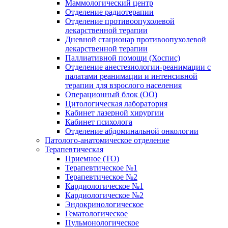
Маммологический центр
Отделение радиотерапии
Отделение противоопухолевой
лекарственной терапии
Дневной стационар противоопухолевой
лекарственной терапии
Паллиативной помощи (Хоспис)
Отделение анестезиологии-реанимации с
палатами реанимации и интенсивной
терапии для взрослого населения
Операционный блок (ОО)
Цитологическая лаборатория
Кабинет лазерной хирургии
Кабинет психолога
Отделение абдоминальной онкологии
Патолого-анатомическое отделение
Терапевтическая
Приемное (ТО)
Терапевтическое №1
Терапевтическое №2
Кардиологическое №1
Кардиологическое №2
Эндокринологическое
Гематологическое
Пульмонологическое