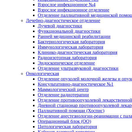
Взрослое инфекционное №4
Взрослое инфекционное отделение
Отделение паллиативной медицинской помо
Лечебно-диагностическое отделение
Лучевой диагностики
Функциональной диагностики
Ранней медицинской реабилитации
Бактериологическая лаборатория
Иммунологическая лаборатория
Клинико-диагностическая лаборатория
Радиоизотопная лаборатория
Эндоскопическое отделение
Отделение ультразвуковой диагностики
Онкологическая
Отделение опухолей молочной железы и опух
Консультативно-диагностическое №1
Маммологический центр
Отделение радиотерапии
Отделение противоопухолевой лекарственной
Дневной стационар противоопухолевой лекар
Паллиативной помощи (Хоспис)
Отделение анестезиологии-реанимации с пала
Операционный блок (ОО)
Цитологическая лаборатория
Кабинет лазерной хирургии