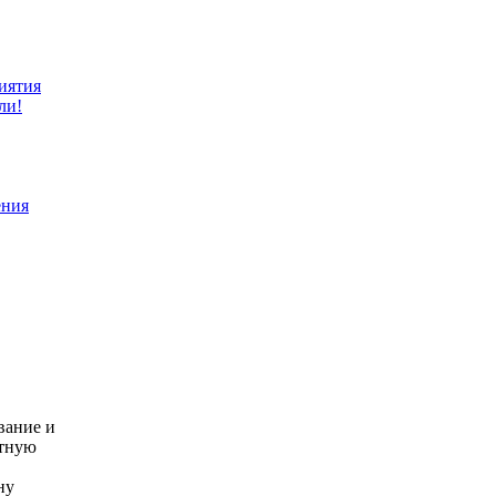
иятия
ли!
ения
вание и
атную
ну