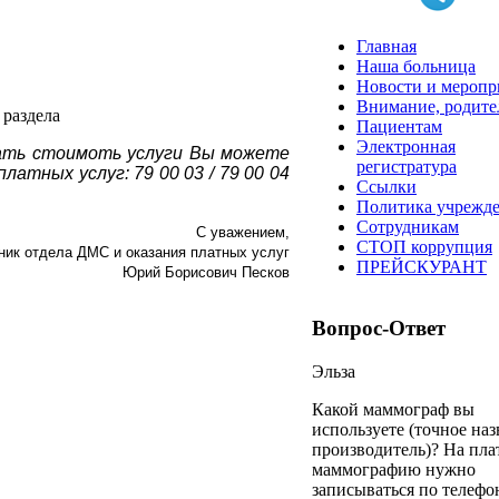
ния
Главная
кие отделения
Наша больница
Новости и меропр
Внимание, родите
й реабилитации детей дошкольного
раздела
Пациентам
сок"
Электронная
ать стоимоть услуги Вы можете
регистратура
ления
атных услуг: 79 00 03 / 79 00 04
Ссылки
Политика учрежд
ния
Сотрудникам
С уважением,
СТОП коррупция
ник отдела ДМС и оказания платных услуг
ПРЕЙСКУРАНТ
Юрий Борисович Песков
Вопрос-Ответ
Эльза
Какой маммограф вы
используете (точное наз
производитель)? На пл
маммографию нужно
записываться по телефо