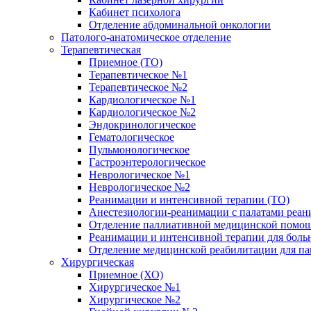
Кабинет психолога
Отделение абдоминальной онкологии
Патолого-анатомическое отделение
Терапевтическая
Приемное (ТО)
Терапевтическое №1
Терапевтическое №2
Кардиологическое №1
Кардиологическое №2
Эндокринологическое
Гематологическое
Пульмонологическое
Гастроэнтерологическое
Неврологическое №1
Неврологическое №2
Реанимации и интенсивной терапии (ТО)
Анестезиологии-реанимации с палатами реани
Отделение паллиативной медицинской помощ
Реанимации и интенсивной терапии для боль
Отделение медицинской реабилитации для п
Хирургическая
Приемное (ХО)
Хирургическое №1
Хирургическое №2