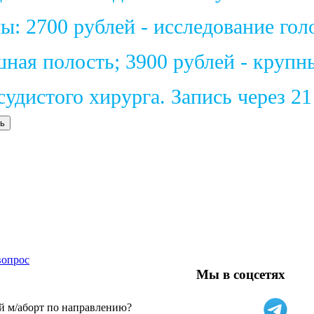
: 2700 рублей - исследование голо
шная полость; 3900 рублей - крупн
удистого хирурга. Запись через 2
ь
вопрос
Мы в соцсетях
поможения
й м/аборт по направлению?
р