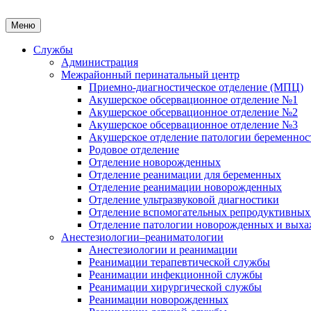
Меню
Службы
Администрация
Межрайонный перинатальный центр
Приемно-диагностическое отделение (МПЦ)
Акушерское обсервационное отделение №1
Акушерское обсервационное отделение №2
Акушерское обсервационное отделение №3
Акушерское отделение патологии беременнос
Родовое отделение
Отделение новорожденных
Отделение реанимации для беременных
Отделение реанимации новорожденных
Отделение ультразвуковой диагностики
Отделение вспомогательных репродуктивных
Отделение патологии новорожденных и выха
Анестезиологии–реаниматологии
Анестезиологии и реанимации
Реанимации терапевтической службы
Реанимации инфекционной службы
Реанимации хирургической службы
Реанимации новорожденных