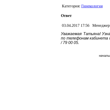
Детство
Категория:
Гинекология
Инфекционные отделе
Лечебно-диагностичес
Ответ
Общие вопросы
Онкология
Отделение медицинско
03.04.2017 17:56
Менеджер 
возраста "Лесной голо
Платные услуги
Уважаемая Татьяна! Узн
Терапевтические отде
по телефонам кабинета пл
Терапия
/ 79 00 05.
Хирургические отделе
началь