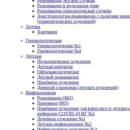
Реанимации детской службы
Реанимации в родильном доме
Реанимации онкологической службы
Анестезиологии-реанимации с палатами реан
(терапевтических отделений)
Аптека
Хартманн
Гинекологическая
Гинекологическое №1
Гинекологическое №4
Детская
Педиатрическое отделение
Детская хирургия
Офтальмологическое
Детской реанимации
Приёмное отделение
Дневной стационар (детских отделений)
Инфекционная
Реанимации (ИО)
Приемное (ИО)
Приёмное отделение для взрослого и детског
инфекции COVID-19 ИГ №1
Лечебное отделение №1
Детское инфекционное №2
Инфекционное отделение №3