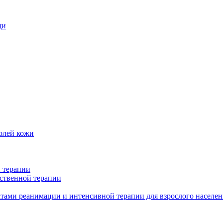
щи
олей кожи
 терапии
ственной терапии
тами реанимации и интенсивной терапии для взрослого населен