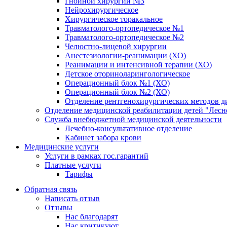
Гнойной хирургии №3
Нейрохирургическое
Хирургическое торакальное
Травматолого-ортопедическое №1
Травматолого-ортопедическое №2
Челюстно-лицевой хирургии
Анестезиологии-реанимации (ХО)
Реанимации и интенсивной терапии (ХО)
Детское оториноларингологическое
Операционный блок №1 (ХО)
Операционный блок №2 (ХО)
Отделение рентгенохирургических методов д
Отделение медицинской реабилитации детей "Лесн
Служба внебюджетной медицинской деятельности
Лечебно-консультативное отделение
Кабинет забора крови
Медицинские услуги
Услуги в рамках гос.гарантий
Платные услуги
Тарифы
Обратная связь
Написать отзыв
Отзывы
Нас благодарят
Нас критикуют