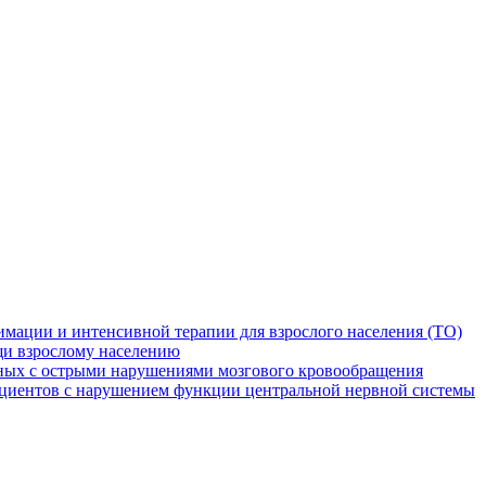
мации и интенсивной терапии для взрослого населения (ТО)
и взрослому населению
ных с острыми нарушениями мозгового кровообращения
ациентов с нарушением функции центральной нервной системы