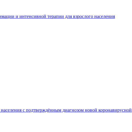
имации и интенсивной терапии для взрослого населения
о населения с подтверждённым диагнозом новой коронавирусной