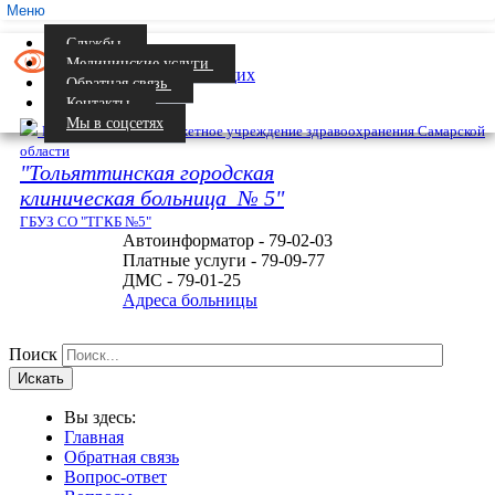
Меню
Службы
Медицинские услуги
Версия для слабовидящих
Обратная связь
Контакты
Мы в соцсетях
Государственное бюджетное учреждение здравоохранения Самарской
области
"Тольяттинская городская
клиническая больница № 5"
ГБУЗ СО "ТГКБ №5"
Автоинформатор - 79-02-03
Платные услуги - 79-09-77
ДМС - 79-01-25
Адреса больницы
Поиск
Искать
Вы здесь:
Главная
Обратная связь
Вопрос-ответ