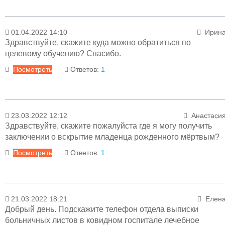
Ответ
01.04.2022 14:10
Ирин
14.04.2022 12:28
Менеджер раздел
Здравствуйте, скажите куда можно обратиться по
Уважаемая Ольга! Если онкологический больно
целевому обучению? Спасибо.
необходимо обратиться по телефону: 79-02-10.
Посмотреть
Ответов:
1
Ответ
23.03.2022 12:12
Анастаси
01.04.2022 16:07
Менеджер раздел
Здравствуйте, скажите пожалуйста где я могу получить
Уважаемая Ирина! Информацию можно уточнить п
заключении о вскрытие младенца рожденного мёртвым?
телефону отдела кадров: 79-01-96.
Посмотреть
Ответов:
1
Ответ
21.03.2022 18:21
Елен
24.03.2022 11:45
Менеджер раздел
Добрый день. Подскажите телефон отдела выписки
Уважаемая Анастасия! Заявление н
больничных листов в ковидном госпитале лечебное