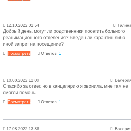
Онкология
Отделение медицинской реабилитации детей
Ответ
дошкольного возраста "Лесной голосок"
Платные услуги
12.10.2022 01:54
Галин
Терапевтические отделения
03.11.2022 13:14
Менеджер раздел
Добрый день, могут ли родственники посетить больного
Терапия
Уважаемая Наталья! Обратитесь по телефон
реанимационного отделения? Введен ли карантин либо
Хирургические отделения
канцелярии: 79-00-21.
иной запрет на посещение?
Посмотреть
Ответов:
1
Ответ
18.08.2022 12:09
Валери
12.10.2022 19:17
Менеджер раздел
Спасибо за ответ, но в канцелярию я звонила, мне там не
Уважаемая Галина! Вам необходимо обратиться за
смогли помочь.
разрешением к лечащему врачу или к заведующему
Посмотреть
Ответов:
1
отделением.
Ответ
17.08.2022 13:36
Валери