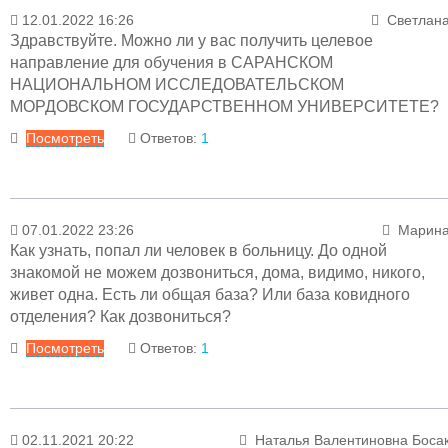
12.01.2022 16:26
Светлан
13.01.2022 12:52
Менеджер раздел
Здравствуйте. Можно ли у вас получить целевое
Уважаемая Ирина!
направление для обучения в САРАНСКОМ
НАЦИОНАЛЬНОМ ИССЛЕДОВАТЕЛЬСКОМ
Инфекционный госпиталь №5: с 7.00 до 19.00
МОРДОВСКОМ ГОСУДАРСТВЕННОМ УНИВЕРСИТЕТЕ?
Инфекционный госпиталь № 2: с 8.00 до 18.00
Инфекционный госпиталь №1: с 8.30 до 19.00
Посмотреть
Ответов:
1
Тихий час: с 15.00 до 17.00
Ответ
07.01.2022 23:26
Марин
13.01.2022 14:16
Менеджер раздел
Как узнать, попал ли человек в больницу. До одной
Уважаемая Светлана! Нет, у нас можно получит
знакомой не можем дозвониться, дома, видимо, никого,
целевое направление в СамГМУ.
живет одна. Есть ли общая база? Или база ковидного
отделения? Как дозвониться?
Посмотреть
Ответов:
1
Ответ
02.11.2021 20:22
Наталья Валентиновна Боса