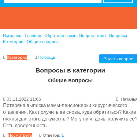
Вы здесь:
Главная
Обратная связь
Вопрос-ответ
Вопросы
Категории
Общие вопросы
Категории
Помощь
Задать вопрос
Вопросы в категории
Общие вопросы
03.11.2022 11:06
Наталь
Акушерства и родовспоможения
Потеряна выписка мамы-пенсионерки хирургического
Гинекология
Городской СПИД центр
отделения. Как получить ее снова, куда обратиться? Какие
Детство
нужны для этого документы? Могу ли я, дочь, получить ее
Инфекционные отделения
Есть доверенность.
Лечебно-диагностические отделения
Посмотреть
Ответов:
1
Общие вопросы