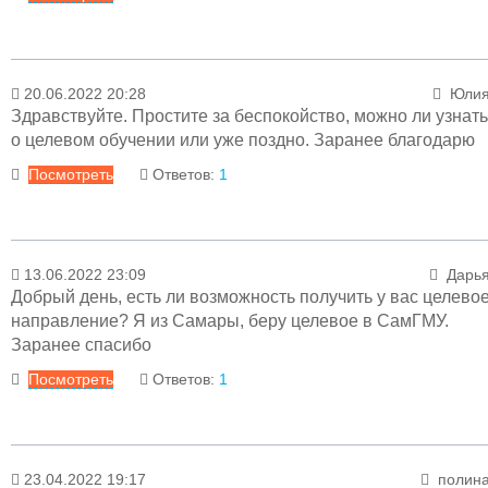
Ответ
20.06.2022 20:28
Юли
08.08.2022 15:22
Менеджер раздел
Здравствуйте. Простите за беспокойство, можно ли узнать
Здравствуйте!
В соответствии с нормативно
о целевом обучении или уже поздно. Заранее благодарю
базой (приказ МЗ СССР от 04.10.1980г. №1030
Посмотреть
Ответов:
1
письмо МЗ России от 07.12.2015г. №13-2/1538)
регламентирующей срок хранения
медицинско
документации: истории родов и журнала запис
Ответ
родов в стационаре -
25 лет, в архиве ГБУЗ С
13.06.2022 23:09
Дарь
«ТГКБ №5 произведено списание данны
21.06.2022 11:52
Менеджер раздел
Добрый день, есть ли возможность получить у вас целево
документов, в
связи с чем, предоставит
Уважаемая Юлия! Информацию можно уточнить по
направление? Я из Самары, беру целевое в СамГМУ.
медицинские документы за 1987 год не имее
телефону заместителя главного врача по кадрам:
Заранее спасибо
возможности.
79-01-96.
Посмотреть
Ответов:
1
С уважением
Заместитель главного врача по акушерству и родовспоможени
Ирина Всеволодовна Лаптев
Ответ
23.04.2022 19:17
полин