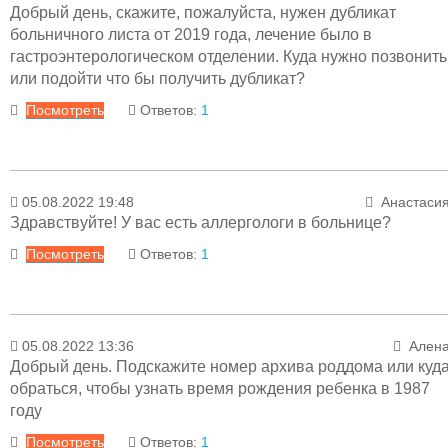
19.08.2022 15:00
Менеджер раздел
Добрый день, скажите, пожалуйста, нужен дубликат
Уважаемая Валерия! Вам необходимо прийти 
больничного листа от 2019 года, лечение было в
канцелярию, которая находится 
гастроэнтерологическом отделении. Куда нужно позвонить
административном корпусе ТГКБ №5, и написат
или подойти что бы получить дубликат?
заявление (запрос) с указанием причины, п
Посмотреть
Ответов:
1
которой вам необходим дубликат больничног
листа.
Ответ
05.08.2022 19:48
Анастаси
18.08.2022 11:47
Менеджер раздел
Здравствуйте! У вас есть аллергологи в больнице?
Уважаемая Валерия! Информацию можно уточнит
Посмотреть
Ответов:
1
по телефону канцелярии:
79-00-21
Ответ
05.08.2022 13:36
Ален
08.08.2022 15:35
Менеджер раздел
Добрый день. Подскажите номер архива роддома или куд
К сожалению, в настоящее время таких
обраться, чтобы узнать время рождения ребенка в 1987
специалистов у нас нет.
году
Посмотреть
Ответов:
1