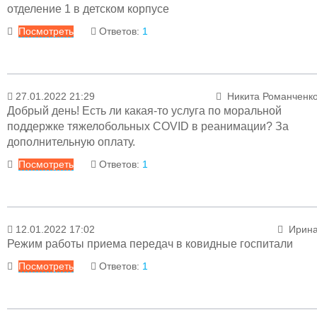
предоставление копии протокол
отделение 1 в детском корпусе
патологоанатомического исследования плод
Посмотреть
Ответов:
1
оформляется в канцелярии больниц
(административный корпус).
Ответ
27.01.2022 21:29
Никита Романченк
22.03.2022 13:57
Менеджер раздел
Добрый день! Есть ли какая-то услуга по моральной
Уважаемая Елена! Информацию о больнично
поддержке тяжелобольных COVID в реанимации? За
С уважением
листе можно узнать по телефону: 79-02-0
дополнительную оплату.
Заместитель главного врача по акушерству и родовспоможени
добавочный 93-17.
Посмотреть
Ответов:
1
Ирина Всеволодовна Лаптев
Ответ
12.01.2022 17:02
Ирин
28.01.2022 18:39
Менеджер раздел
Режим работы приема передач в ковидные госпитали
Уважаемый Никита Романченко! В штате ковид
Посмотреть
Ответов:
1
госпиталя нет психолога.
Ответ