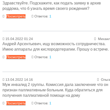
20.06.2022 14:53
Менеджер раздел
Здравствуйте. Подскажите, как подать заявку в архив
Уважаемая Дарья! Информацию можно уточнить п
роддома, что б узнать время своего рождения?
телефону заместителя главного врача по кадрам
Посмотреть
Ответов:
1
79-01-96.
Ответ
15.04.2022 01:24
Михаи
25.04.2022 13:29
Менеджер раздел
Андрей Арсентьевич, ищу возможность сотрудничества.
Уважаемая Полина! Личные дела хранятся 
Имею аппараты для кислородотерапии. Прошу о встрече.
течении 25 лет. Информация предоставляется н
Посмотреть
Ответов:
1
основании личного заявления, оформленного 
канцелярии больницы (административный корпус)
Телефон канцелярии 79-00-21. E
Ответ
mail:
medvaz4024@gmail.com
13.04.2022 14:16
Ольг
15.04.2022 18:21
Менеджер раздел
Муж инвалид 2 группы. Комиссия дала заключение что он
Уважаемый Михаил! Обратитесь к главному врачу
признан паллиативным больным. Куда обратиться для
Телефон: 79-00-00. Прием гражда
получения паллиативной помощи на дому
осуществляется по предварительной записи
(ПН: 
Посмотреть
Ответов:
1
14.00 до 15.00)
.