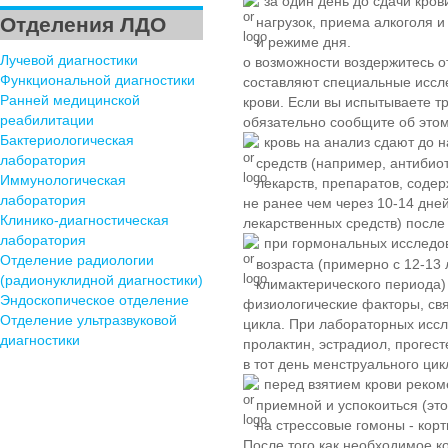
за один день до сдачи кров
Отделения ЛДО
нагрузок, приема алкоголя 
и режиме дня.
Лучевой диагностики
о возможности воздержитесь о
Функциональной диагностики
составляют специальные иссл
Ранней медицинской
крови. Если вы испытываете тр
реабилитации
обязательно сообщите об этом
Бактериологическая
кровь на анализ сдают до 
лаборатория
средств (например, антибио
Иммунологическая
лекарств, препаратов, соде
лаборатория
не ранее чем через 10-14 дне
Клинико-диагностическая
лекарственных средств) после
лаборатория
при гормональных исследов
Отделение радиологии
возраста (примерно с 12-13 
(радионуклидной диагностики)
климактерического периода)
Эндоскопическое отделение
физиологические факторы, св
Отделение ультразвуковой
цикла. При лабораторных иссл
диагностики
пролактин, эстрадиол, прогест
в тот день менструального цик
перед взятием крови рекоме
приемной и успокоиться (эт
на стрессовые гомоны - корт
После того как необходимое к