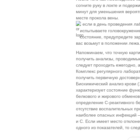
согните руку в локте и подерж
минут для уменьшения вероят
месте прокола вены.
если в день проведения ла
испытываете головокружение
состояние, предупредите за
вас возьмут в положении лежа
Напоминаем, что точную карти
получить анализы, проводимые
следует проходить ежегодно, а
Комплекс регулярного лабора
получить первичную достоверн
Биохимический анализ крови (
характеризует состояние функц
белкового и жирового обменов
определение С-реактивного бе
отсутствие воспалительных пр
наиболее опасных инфекций –
и С. Если имеет место отклон
одного из показателей, то след