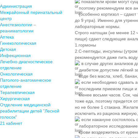
показатели крови могут сущ
Администрация
поэтому рекомендуем все ан
Межрайонный перинатальный
(особенно кортизол – сдают 
центр
до 9 утра). Именно для утрен
Анестезиологии –
лабораторные нормы.
реаниматологии
Строго натощак (не менее 12 
Аптека
пищи) сдают следующие анал
Гинекологическая
1.гормоны
Детская
2.С-пептиды, инсулины (утром
Инфекционная
рекомендуется даже пить во
Лечебно-диагностическое
в случае других анализов д
отделение
диабетом допустим лёгкий з
Онкологическая
воде без масла, хлеб, банан,
Патолого-анатомическое
если необходимо сдавать а
отделение
последним приемом пищи и 
Терапевтическая
менее восьми часов. Сок, ча
Хирургическая
тоже еда, поэтому придется от
Отделение медицинской
но не более 1 стакана. Желат
реабилитации детей "Лесной
исключить из рациона жирную,
голосок"
если накануне состоялось о
21 кабинет
лабораторное исследование н
крови воздержитесь от курен