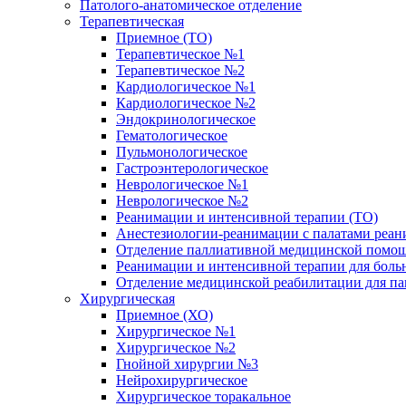
Патолого-анатомическое отделение
Терапевтическая
Приемное (ТО)
Терапевтическое №1
Терапевтическое №2
Кардиологическое №1
Кардиологическое №2
Эндокринологическое
Гематологическое
Пульмонологическое
Гастроэнтерологическое
Неврологическое №1
Неврологическое №2
Реанимации и интенсивной терапии (ТО)
Анестезиологии-реанимации с палатами реани
Отделение паллиативной медицинской помощ
Реанимации и интенсивной терапии для боль
Отделение медицинской реабилитации для п
Хирургическая
Приемное (ХО)
Хирургическое №1
Хирургическое №2
Гнойной хирургии №3
Нейрохирургическое
Хирургическое торакальное