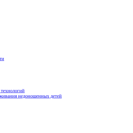
ти
 технологий
живания недоношенных детей