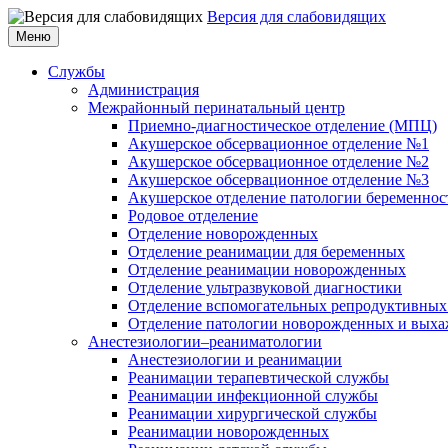
Версия для слабовидящих
Меню
Службы
Администрация
Межрайонный перинатальный центр
Приемно-диагностическое отделение (МПЦ)
Акушерское обсервационное отделение №1
Акушерское обсервационное отделение №2
Акушерское обсервационное отделение №3
Акушерское отделение патологии беременнос
Родовое отделение
Отделение новорожденных
Отделение реанимации для беременных
Отделение реанимации новорожденных
Отделение ультразвуковой диагностики
Отделение вспомогательных репродуктивных
Отделение патологии новорожденных и выха
Анестезиологии–реаниматологии
Анестезиологии и реанимации
Реанимации терапевтической службы
Реанимации инфекционной службы
Реанимации хирургической службы
Реанимации новорожденных