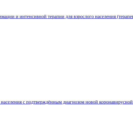
мации и интенсивной терапии для взрослого населения (терапе
го населения с подтверждённым диагнозом новой коронавирус