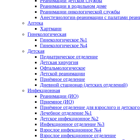
Реанимации детской службы
Реанимации в родильном доме
Реанимации онкологической службы
Анестезиологии-реанимации с палатами реани
Аптека
Хартманн
Гинекологическая
Гинекологическое №1
Гинекологическое №4
Детская
Педиатрическое отделение
Детская хирургия
Офтальмологическое
Детской реанимации
Приёмное отделение
Дневной стационар (детских отделений)
Инфекционная
Реанимации (ИО)
Приемное (ИО)
Приёмное отделение для взрослого и детско
Лечебное отделение №1
Детское инфекционное №2
Инфекционное отделение №3
Взрослое инфекционное №4
Взрослое инфекционное отделение