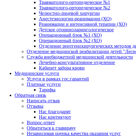
Травматолого-ортопедическое №1
Травматолого-ортопедическое №2
Челюстно-лицевой хирургии
Анестезиологии-реанимации (ХО)
Реанимации и интенсивной терапии (ХО)
Детское оториноларингологическое
Операционный блок №1 (ХО)
Операционный блок №2 (ХО)
Отделение рентгенохирургических методов д
Отделение медицинской реабилитации детей "Лесн
Служба внебюджетной медицинской деятельности
Лечебно-консультативное отделение
Кабинет забора крови
Медицинские услуги
Услуги в рамках гос.гарантий
Платные услуги
Тарифы
Обратная связь
Написать отзыв
Отзывы
Нас благодарят
Нас критикуют
Вопрос-ответ
Обратиться к главврачу
Независимая оценка качества оказания услуг