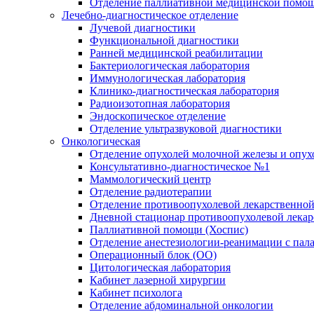
Отделение паллиативной медицинской помо
Лечебно-диагностическое отделение
Лучевой диагностики
Функциональной диагностики
Ранней медицинской реабилитации
Бактериологическая лаборатория
Иммунологическая лаборатория
Клинико-диагностическая лаборатория
Радиоизотопная лаборатория
Эндоскопическое отделение
Отделение ультразвуковой диагностики
Онкологическая
Отделение опухолей молочной железы и опух
Консультативно-диагностическое №1
Маммологический центр
Отделение радиотерапии
Отделение противоопухолевой лекарственной
Дневной стационар противоопухолевой лекар
Паллиативной помощи (Хоспис)
Отделение анестезиологии-реанимации с пала
Операционный блок (ОО)
Цитологическая лаборатория
Кабинет лазерной хирургии
Кабинет психолога
Отделение абдоминальной онкологии