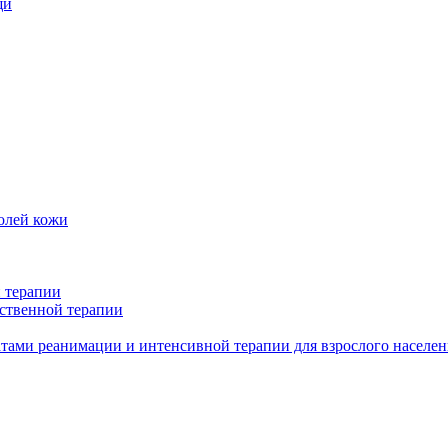
щи
олей кожи
 терапии
ственной терапии
тами реанимации и интенсивной терапии для взрослого населен