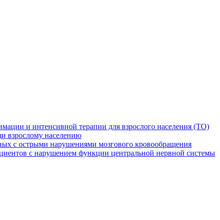
мации и интенсивной терапии для взрослого населения (ТО)
и взрослому населению
ных с острыми нарушениями мозгового кровообращения
ациентов с нарушением функции центральной нервной системы